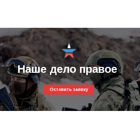
оздоровительные лагеря для детей до
18 лет
Региональные выплаты в дополнение к
федеральным выплатам
За ранение, контузию или увечье —
300 000 ₽
За инвалидность вследствие ранения,
контузии, увечья или заболевания —
500 000 ₽
Семье погибшего военнослужащего —
1 000 000 ₽
Статус ветерана боевых действий
Участникам специальной военной операции
присваивается
статус ветерана боевых
действий
, который предусматривает
налоговые, транспортные, земельные,
жилищные меры социальной поддержки, а