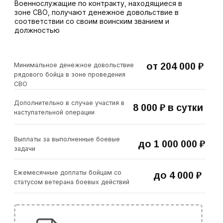
статусом ветерана боевых действий
Денежное довольствие
LET'S GO!
pdf, 401 kb
Единовременные выплаты
При заключении контракта о прохождении
195 000 ₽
военной службы на срок не менее года
На приобретение и установку
до 200 000 ₽
внутридомового газового
оборудования
Региональная выплата
50 000 ₽
Предоставляется гражданам, заключившим
контракт, либо их супругам, а при отсутствии
супругов – одному из родителей
20 000 ₽
На каждого ребёнка