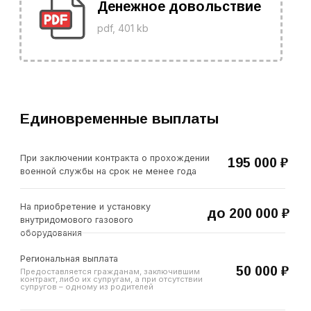
5 окладов
При получении государственных наград
Дополни тельные
денежные выплаты
участникам специальной
LET'S GO!
военной операции
pdf, 267 kb
Наше дело правое