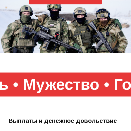
ь • Мужество • Гордость
Выплаты и денежное довольствие
Военнослужащие по контракту, находящиеся в
зоне СВО, получают денежное довольствие в
соответствии со своим воинским званием и
должностью
от 204 000 ₽
Минимальное денежное довольствие
рядового бойца в зоне проведения
СВО
Дополнительно в случае участия в
8 000 ₽ в сутки
наступательной операции
Выплаты за выполненные боевые
до 1 000 000 ₽
задачи
Ежемесячные доплаты бойцам со
до 4 000 ₽