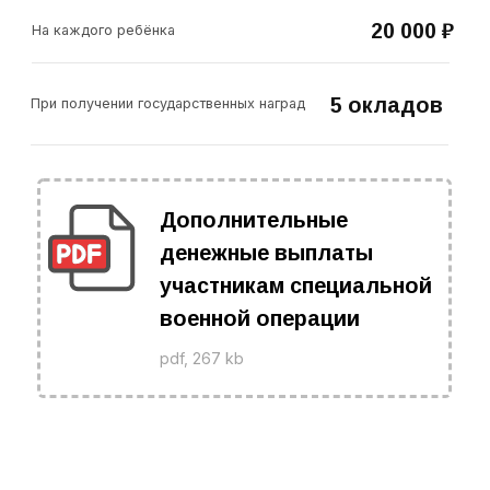
Оставить заявку
Меры поддержки
Региональные меры поддержки для
семей военнослужащих
Финансирование стоимости платного
обучения детей в учреждениях СПО
Челябинской области
Компенсация стоимости питания для
детей, обучающихся в колледжах
Внеочередное зачисление в детские
сады, оплата за детский сад
Предоставление бесплатного горячего
питания детям в школах
Для военнослужащих бесплатное
социальное обслуживание на дому, в
стационарной и полустационарной форме
Бесплатные путевки в детские