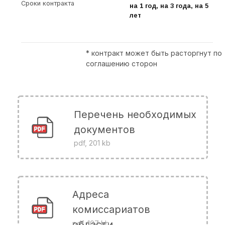
Челябинской области
Присоединяйтесь!
Укажите своё ФИО, категорию годности,
телефон и время, удобное для звонка
ФИО
Категория годности, как в военном билете
Телефон
+7
Удобное время для звонка