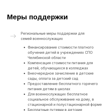
также льготы по оплате коммунальных
платежей
Санаторно-курортное лечение
Члены семей военнослужащих имеют
право
на санаторно-курортное лечение и
организованный отдых
в санаториях, домах
отдыха, на базах отдыха, в пансионатах,
детских оздоровительных лагерях, на
туристских базах федеральных органов
исполнительной власти и федеральных
государственных органов, в которых
предусмотрена военная служба
Бесплатный проезд
Члены семьи военнослужащего имеют
право
на проезд
на безвозмездной основе один
раз в год:
к месту отпуска и обратно
на лечение в медицинские организации