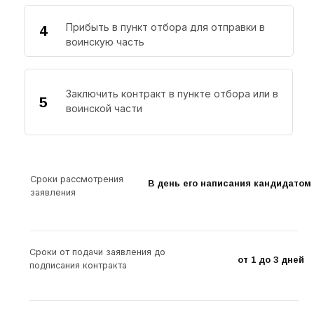
Кто рассмотрит заявление
Совместная комиссия пункта отбора на
военную службу по контракту (1 разряда) г.
Челябинск и военного комиссариата, в
котором кандидат состоит на воинском
учете.
Куда приходит ответ
Каждого кандидата лично оповещает
закрепленный за ним инструктор пункта
отбора на военную службу по контракту.
Дополнительно информация доводится до
военного комиссариата муниципального
образования, в котором кандидат состоит на
воинском учете.
Военные комиссариаты