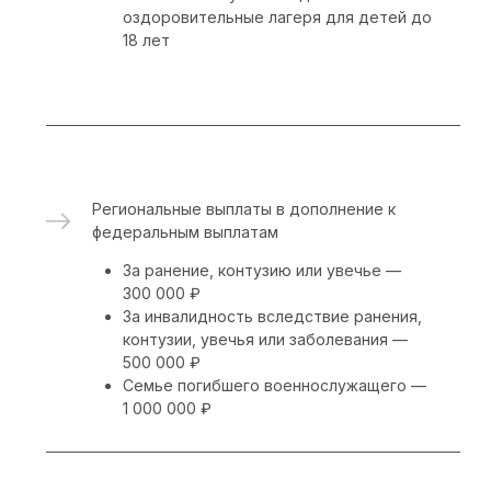
по заключению военно-врачебной
комиссии и обратно
в случае гибели или смерти
военнослужащего — всем членам семьи
к избранному месту жительства
Переоформление полисов ОСАГО
Военнослужащие, принимающие участие в
СВО, могут
досрочно расторгнуть договор
ОСАГО
и вернуть часть страховой премии за
неистекший период страхования
Кредитные каникулы
Участники СВО и члены их семей могут
временно приостановить платежи
по ранее
взятым кредитам. Это право
распространяется на потребительские
кредиты и на ипотеку. В ряде случаев оно
распространяется также на кредиты, взятые
на предпринимательские цели. В случае
гибели военнослужащего или установления